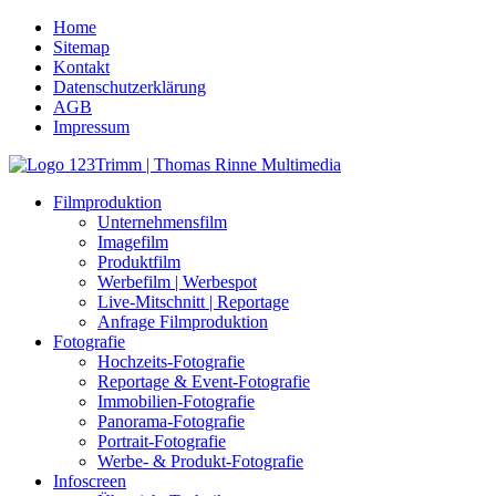
Home
Sitemap
Kontakt
Datenschutzerklärung
AGB
Impressum
Filmproduktion
Unternehmensfilm
Imagefilm
Produktfilm
Werbefilm | Werbespot
Live-Mitschnitt | Reportage
Anfrage Filmproduktion
Fotografie
Hochzeits-Fotografie
Reportage & Event-Fotografie
Immobilien-Fotografie
Panorama-Fotografie
Portrait-Fotografie
Werbe- & Produkt-Fotografie
Infoscreen