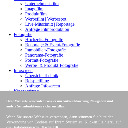
Unternehmensfilm
Imagefilm
Produktfilm
Werbefilm | Werbespot
Live-Mitschnitt | Reportage
Anfrage Filmproduktion
Fotografie
Hochzeits-Fotografie
Reportage & Event-Fotografie
Immobilien-Fotografie
Panorama-Fotografie
Portrait-Fotografie
Werbe- & Produkt-Fotografie
Infoscreen
Übersicht Technik
Beispielfilme
Anfrage Infoscreen
Kinowerbung
Kinospot
Systemspot
Diese Webseite verwendet Cookies um Authentifizierung, Navigation und
Anfrage Kinowerbung
andere Seitenfunktionen sicherzustellen.
Liveproduktion
Streaming
Wenn Sie unsere Webseite verwenden, dann stimmen Sie bitte der
Anfrage Liveproduktion
Verwendung von Cookies auf Ihrem System zu. Klicken Sie hierzu auf
die Bestätigungsschaltfläche
OK
.