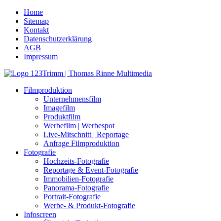
Home
Sitemap
Kontakt
Datenschutzerklärung
AGB
Impressum
Filmproduktion
Unternehmensfilm
Imagefilm
Produktfilm
Werbefilm | Werbespot
Live-Mitschnitt | Reportage
Anfrage Filmproduktion
Fotografie
Hochzeits-Fotografie
Reportage & Event-Fotografie
Immobilien-Fotografie
Panorama-Fotografie
Portrait-Fotografie
Werbe- & Produkt-Fotografie
Infoscreen