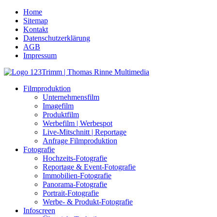
Home
Sitemap
Kontakt
Datenschutzerklärung
AGB
Impressum
Filmproduktion
Unternehmensfilm
Imagefilm
Produktfilm
Werbefilm | Werbespot
Live-Mitschnitt | Reportage
Anfrage Filmproduktion
Fotografie
Hochzeits-Fotografie
Reportage & Event-Fotografie
Immobilien-Fotografie
Panorama-Fotografie
Portrait-Fotografie
Werbe- & Produkt-Fotografie
Infoscreen