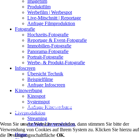
Imagefilm
Produktfilm
Werbefilm | Werbespot
Live-Mitschnitt | Reportage
Anfrage Filmproduktion
Fotografie
Hochzeits-Fotografie
Reportage & Event-Fotografie
Immobilien-Fotografie
Panorama-Fotografie
Portrait-Fotografie
Werbe- & Produkt-Fotografie
Infoscreen
Übersicht Technik
Beispielfilme
Anfrage Infoscreen
Kinowerbung
Kinospot
Systemspot
Anfrage Kinowerbung
Diese Webseite verwendet Cookies um Authentifizierung, Navigation und
andere Seitenfunktionen sicherzustellen.
Liveproduktion
Streaming
Anfrage Liveproduktion
Wenn Sie unsere Webseite verwenden, dann stimmen Sie bitte der
Verwendung von Cookies auf Ihrem System zu. Klicken Sie hierzu auf
Home
die Bestätigungsschaltfläche
OK
.